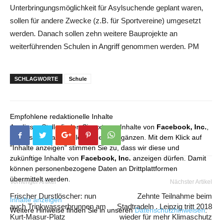
Unterbringungsmöglichkeit für Asylsuchende geplant waren,
sollen für andere Zwecke (z.B. für Sportvereine) umgesetzt
werden. Danach sollen zehn weitere Bauprojekte an
weiterführenden Schulen in Angriff genommen werden. PM
SCHLAGWORTE
Schule
Empfohlene redaktionelle Inhalte
An dieser Stelle finden Sie externe Inhalte von
Facebook, Inc.
,
die unser redaktionelles Angebot ergänzen. Mit dem Klick auf
"Inhalte anzeigen" stimmen Sie zu, dass wir diese und
zukünftige Inhalte von
Facebook, Inc.
anzeigen dürfen. Damit
können personenbezogene Daten an Drittplattformen
übermittelt werden.
Vorheriger Artikel
Nächster Artikel
Frischer Durstlöscher: nun
Zehnte Teilnahme beim
Inhalte anzeigen
auch Trinkwasserbrunnen am
Stadtradeln . Leipzig tritt 2018
Weitere Hinweise finden Sie in unseren
Datenschutzhinweisen
.
Kurt-Masur-Platz
wieder für mehr Klimaschutz