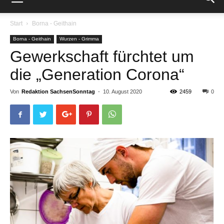
Start
Borna - Geithain
Borna - Geithain
Wurzen - Grimma
Gewerkschaft fürchtet um
die „Generation Corona“
Von
Redaktion SachsenSonntag
-
10. August 2020
2459
0