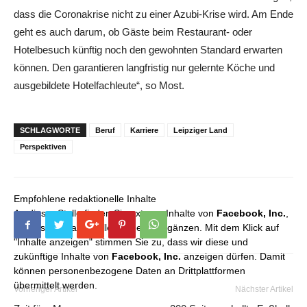
dass die Coronakrise nicht zu einer Azubi-Krise wird. Am Ende
geht es auch darum, ob Gäste beim Restaurant- oder
Hotelbesuch künftig noch den gewohnten Standard erwarten
können. Den garantieren langfristig nur gelernte Köche und
ausgebildete Hotelfachleute“, so Most.
SCHLAGWORTE
Beruf
Karriere
Leipziger Land
Perspektiven
Empfohlene redaktionelle Inhalte
An dieser Stelle finden Sie externe Inhalte von
Facebook, Inc.
,
die unser redaktionelles Angebot ergänzen. Mit dem Klick auf
"Inhalte anzeigen" stimmen Sie zu, dass wir diese und
zukünftige Inhalte von
Facebook, Inc.
anzeigen dürfen. Damit
können personenbezogene Daten an Drittplattformen
übermittelt werden.
Vorheriger Artikel
Nächster Artikel