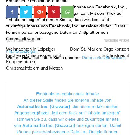
Empfohlene redaktionelle Inhalte
An dieser Stelle finden Sie externe Inhalte von
Facebook, Inc.
,
die unser redaktionelles Angebot ergänzen. Mit dem Klick auf
"Inhalte anzeigen" stimmen Sie zu, dass wir diese und
zukünftige Inhalte von
Facebook, Inc.
anzeigen dürfen. Damit
können personenbezogene Daten an Drittplattformen
übermittelt werden.
Vorheriger Artikel
Nächster Artikel
Weihnachten in Leipziger
Dom St. Marien: Orgelkonzert
Inhalte anzeigen
Kirchen – Christvespern mit
zur Christnacht
Weitere Hinweise finden Sie in unseren
Datenschutzhinweisen
.
Krippenspielen,
Christnachtfeiern und Metten
Empfohlene redaktionelle Inhalte
An dieser Stelle finden Sie externe Inhalte von
Automattic Inc. (Gravatar)
, die unser redaktionelles
Angebot ergänzen. Mit dem Klick auf "Inhalte anzeigen"
stimmen Sie zu, dass wir diese und zukünftige Inhalte
von
Automattic Inc. (Gravatar)
anzeigen dürfen. Damit
können personenbezogene Daten an Drittplattformen