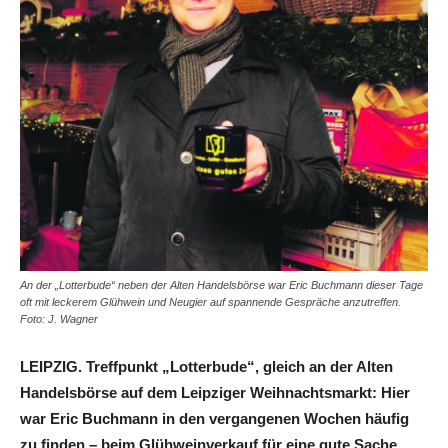
An der „Lotterbude“ neben der Alten Handelsbörse war Eric Buchmann dieser Tage
oft mit leckerem Glühwein und Neugier auf spannende Gespräche anzutreffen.
Foto: J. Wagner
LEIPZIG. Treffpunkt „Lotterbude“, gleich an der Alten
Handelsbörse auf dem Leipziger Weihnachtsmarkt: Hier
war Eric Buchmann in den vergangenen Wochen häufig
zu finden – beim Glühweinverkauf für eine gute Sache.