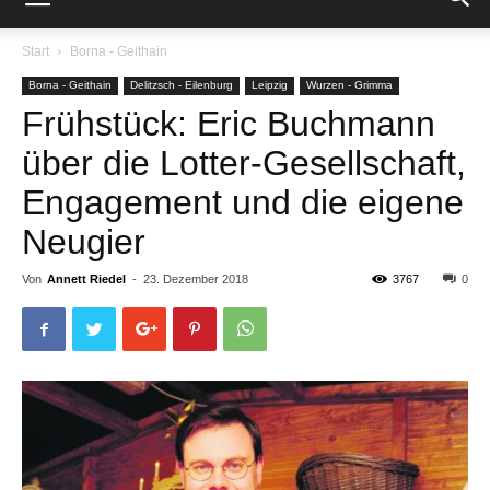
Start
Borna - Geithain
Borna - Geithain
Delitzsch - Eilenburg
Leipzig
Wurzen - Grimma
Frühstück: Eric Buchmann
über die Lotter-Gesellschaft,
Engagement und die eigene
Neugier
Von
Annett Riedel
-
23. Dezember 2018
3767
0