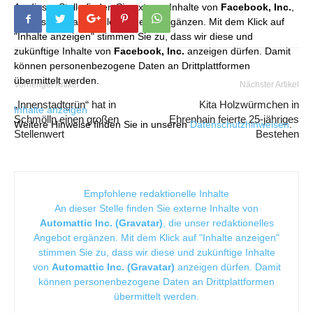
An dieser Stelle finden Sie externe Inhalte von
Facebook, Inc.
,
die unser redaktionelles Angebot ergänzen. Mit dem Klick auf
"Inhalte anzeigen" stimmen Sie zu, dass wir diese und
zukünftige Inhalte von
Facebook, Inc.
anzeigen dürfen. Damit
können personenbezogene Daten an Drittplattformen
übermittelt werden.
Vorheriger Artikel
Nächster Artikel
„Innenstadtgrün“ hat in
Kita Holzwürmchen in
Inhalte anzeigen
Schmölln einen großen
Ehrenhain feierte 25-jähriges
Weitere Hinweise finden Sie in unseren
Datenschutzhinweisen
.
Stellenwert
Bestehen
Empfohlene redaktionelle Inhalte
An dieser Stelle finden Sie externe Inhalte von
Automattic Inc. (Gravatar)
, die unser redaktionelles
Angebot ergänzen. Mit dem Klick auf "Inhalte anzeigen"
stimmen Sie zu, dass wir diese und zukünftige Inhalte
von
Automattic Inc. (Gravatar)
anzeigen dürfen. Damit
können personenbezogene Daten an Drittplattformen
übermittelt werden.