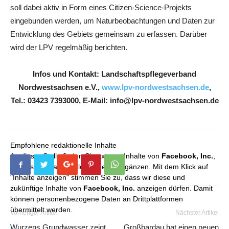
soll dabei aktiv in Form eines Citizen-Science-Projekts
eingebunden werden, um Naturbeobachtungen und Daten zur
Entwicklung des Gebiets gemeinsam zu erfassen. Darüber
wird der LPV regelmäßig berichten.
Infos und Kontakt: Landschaftspflegeverband
Nordwestsachsen e.V.,
www.lpv-nordwestsachsen.de
,
Tel.: 03423 7393000, E-Mail: info@lpv-nordwestsachsen.de
Empfohlene redaktionelle Inhalte
An dieser Stelle finden Sie externe Inhalte von
Facebook, Inc.
,
die unser redaktionelles Angebot ergänzen. Mit dem Klick auf
"Inhalte anzeigen" stimmen Sie zu, dass wir diese und
zukünftige Inhalte von
Facebook, Inc.
anzeigen dürfen. Damit
können personenbezogene Daten an Drittplattformen
übermittelt werden.
Vorheriger Artikel
Nächster Artikel
Wurzens Grundwasser zeigt
Großbardau hat einen neuen