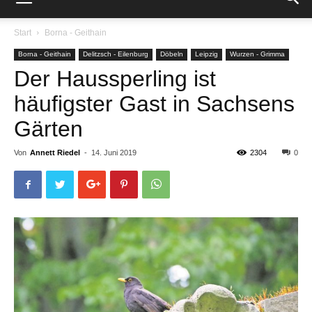
Start
Borna - Geithain
Borna - Geithain
Delitzsch - Eilenburg
Döbeln
Leipzig
Wurzen - Grimma
Der Haussperling ist
häufigster Gast in Sachsens
Gärten
Von
Annett Riedel
-
14. Juni 2019
2304
0