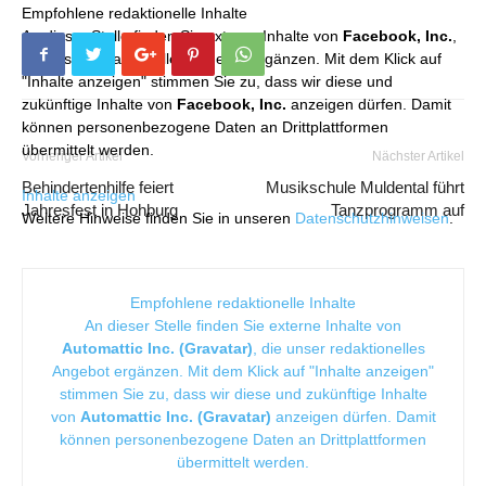
Empfohlene redaktionelle Inhalte
An dieser Stelle finden Sie externe Inhalte von
Facebook, Inc.
,
die unser redaktionelles Angebot ergänzen. Mit dem Klick auf
"Inhalte anzeigen" stimmen Sie zu, dass wir diese und
zukünftige Inhalte von
Facebook, Inc.
anzeigen dürfen. Damit
können personenbezogene Daten an Drittplattformen
übermittelt werden.
Vorheriger Artikel
Nächster Artikel
Behindertenhilfe feiert
Musikschule Muldental führt
Inhalte anzeigen
Jahresfest in Hohburg
Tanzprogramm auf
Weitere Hinweise finden Sie in unseren
Datenschutzhinweisen
.
Empfohlene redaktionelle Inhalte
An dieser Stelle finden Sie externe Inhalte von
Automattic Inc. (Gravatar)
, die unser redaktionelles
Angebot ergänzen. Mit dem Klick auf "Inhalte anzeigen"
stimmen Sie zu, dass wir diese und zukünftige Inhalte
von
Automattic Inc. (Gravatar)
anzeigen dürfen. Damit
können personenbezogene Daten an Drittplattformen
übermittelt werden.