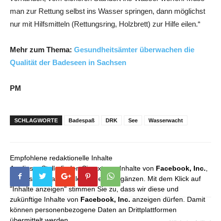
man zur Rettung selbst ins Wasser springen, dann möglichst
nur mit Hilfsmitteln (Rettungsring, Holzbrett) zur Hilfe eilen.“
Mehr zum Thema:
Gesundheitsämter überwachen die
Qualität der Badeseen in Sachsen
PM
SCHLAGWORTE
Badespaß
DRK
See
Wasserwacht
Empfohlene redaktionelle Inhalte
An dieser Stelle finden Sie externe Inhalte von
Facebook, Inc.
,
die unser redaktionelles Angebot ergänzen. Mit dem Klick auf
"Inhalte anzeigen" stimmen Sie zu, dass wir diese und
zukünftige Inhalte von
Facebook, Inc.
anzeigen dürfen. Damit
können personenbezogene Daten an Drittplattformen
übermittelt werden.