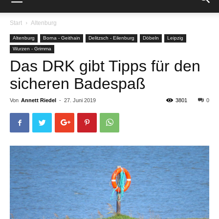
Start
Altenburg
Altenburg
Borna - Geithain
Delitzsch - Eilenburg
Döbeln
Leipzig
Wurzen - Grimma
Das DRK gibt Tipps für den
sicheren Badespaß
Von
Annett Riedel
-
27. Juni 2019
3801
0