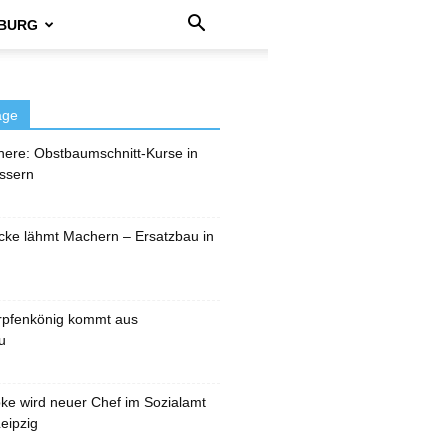
BURG
äge
here: Obstbaumschnitt-Kurse in
ssern
cke lähmt Machern – Ersatzbau in
rpfenkönig kommt aus
u
pke wird neuer Chef im Sozialamt
eipzig