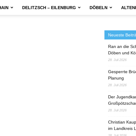
HAIN
DELITZSCH – EILENBURG
DÖBELN
ALTEN
Neueste Beitr
Ran an die Sc
Döben und Kö
28. Juli 2026
Gesperrte Brü
Planung
28. Juli 2026
Der Jugendka
Großpötzscha
28. Juli 2026
Christian Kau
im Landkreis L
28. Juli 2026