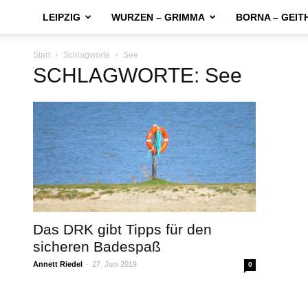
LEIPZIG
WURZEN – GRIMMA
BORNA – GEIT
Start
Schlagworte
See
SCHLAGWORTE: See
Das DRK gibt Tipps für den
sicheren Badespaß
Annett Riedel
-
27. Juni 2019
0