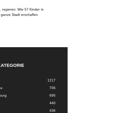
 regieren: Wie 57 Kinder in
 ganze Stadt erschaffen
KATEGORIE
1217
ma
706
nburg
695
440
436