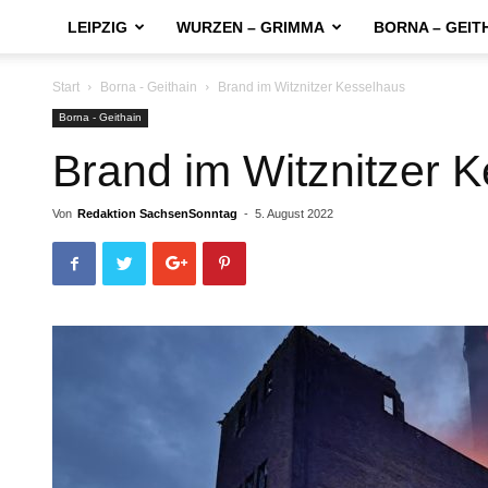
LEIPZIG
WURZEN – GRIMMA
BORNA – GEIT
Start
Borna - Geithain
Brand im Witznitzer Kesselhaus
Borna - Geithain
Brand im Witznitzer 
Von
Redaktion SachsenSonntag
-
5. August 2022