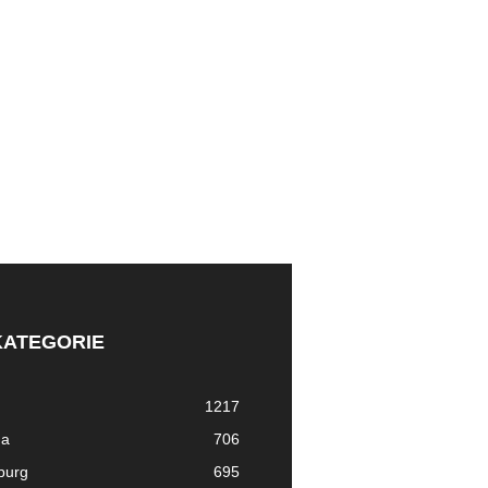
KATEGORIE
1217
ma
706
nburg
695