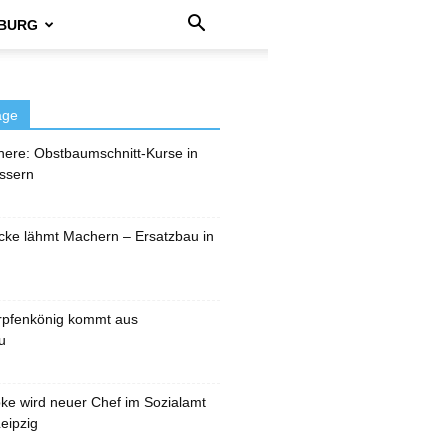
BURG
äge
here: Obstbaumschnitt-Kurse in
ssern
cke lähmt Machern – Ersatzbau in
rpfenkönig kommt aus
u
pke wird neuer Chef im Sozialamt
eipzig