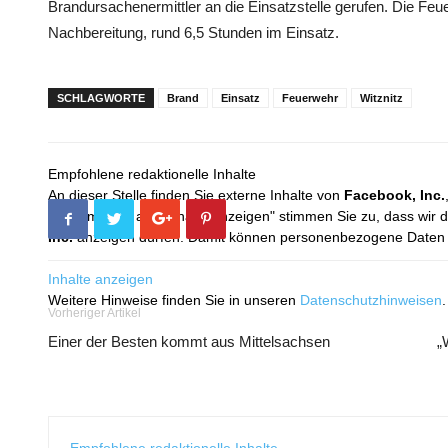
Brandursachenermittler an die Einsatzstelle gerufen. Die Feu
Nachbereitung, rund 6,5 Stunden im Einsatz.
SCHLAGWORTE
Brand
Einsatz
Feuerwehr
Witznitz
Empfohlene redaktionelle Inhalte
An dieser Stelle finden Sie externe Inhalte von
Facebook, Inc.
Mit dem Klick auf "Inhalte anzeigen" stimmen Sie zu, dass wir 
Inc.
anzeigen dürfen. Damit können personenbezogene Daten an
Inhalte anzeigen
Weitere Hinweise finden Sie in unseren
Datenschutzhinweisen
.
Vorheriger Artikel
Einer der Besten kommt aus Mittelsachsen
„