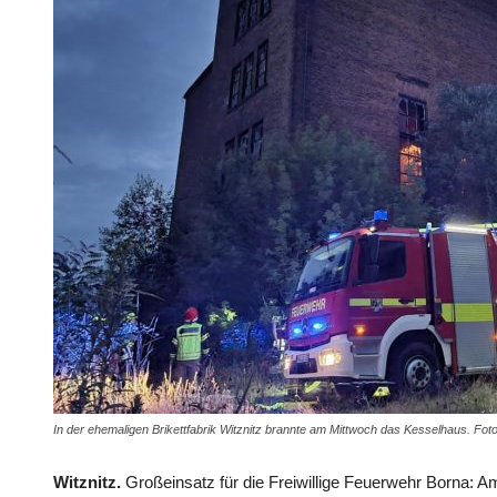
In der ehemaligen Brikettfabrik Witznitz brannte am Mittwoch das Kesselhaus. Fo
Witznitz.
Großeinsatz für die Freiwillige Feuerwehr Borna: 