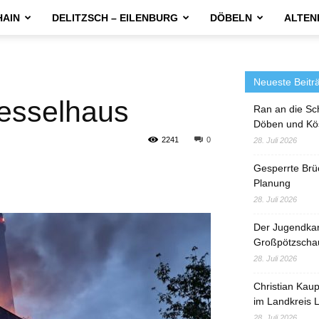
HAIN
DELITZSCH – EILENBURG
DÖBELN
ALTEN
Neueste Beitr
Kesselhaus
Ran an die Sc
Döben und Kö
2241
0
28. Juli 2026
Gesperrte Brü
Planung
28. Juli 2026
Der Jugendka
Großpötzscha
28. Juli 2026
Christian Kau
im Landkreis L
28. Juli 2026