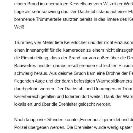
einem Brand im ehemaligen Kesselhaus vom Witznitzer Werk ge
Lage als sehr schwierig dar. Der Dachstuhl stand auf einer F
brennende Trümmerteile stürzten bereits in das Innere des 
Weiß.
Trümmer, vier Meter tiefe Kellerlöcher und der nicht einzu
einen Innenangriff für die Kameraden zu einem nicht einzug
die Einsatzleitung, dass der Brand nur von außen über die Dr
Bauwerkes und der daraus resultierenden schlechten Einsicht i
schwierig heraus. Aus deisme Grudn kam eine Drohne der F
fliegenden Auge und der daran befestigten Wärmebildkamera
durchgeführt werden. Der Dachstuhl und Unmengen an Trümm
Kellerbereich gefallen und loderten dort weiter. Dank der W
lokalisiert und über die Drehleiter gelöscht werden.
Nach knapp vier Stunden konnte „Feuer aus“ gemeldet und di
Polizei übergeben werden. Die Drehleiter wurde wenig später