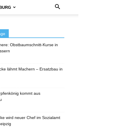
BURG
äge
here: Obstbaumschnitt-Kurse in
ssern
cke lähmt Machern – Ersatzbau in
rpfenkönig kommt aus
u
pke wird neuer Chef im Sozialamt
eipzig