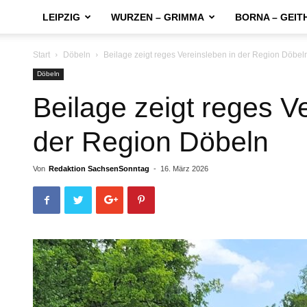
LEIPZIG
WURZEN – GRIMMA
BORNA – GEIT
Start
Döbeln
Beilage zeigt reges Vereinsleben in der Region Döbel
Döbeln
Beilage zeigt reges V
der Region Döbeln
Von
Redaktion SachsenSonntag
-
16. März 2026