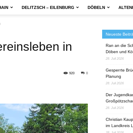
HAIN
DELITZSCH – EILENBURG
DÖBELN
ALTEN
n
Neueste Beitr
ereinsleben in
Ran an die Sc
Döben und Kö
28. Juli 2026
Gesperrte Brü
920
0
Planung
28. Juli 2026
Der Jugendka
Großpötzscha
28. Juli 2026
Christian Kau
im Landkreis L
28. Juli 2026