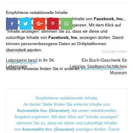
Empfohlene redaktionelle Inhalte
An dieser Stelle finden Sie externe Inhalte von
Facebook, Inc.
,
die unser redaktionelles Angebot ergänzen. Mit dem Klick auf
"Inhalte anzeigen" stimmen Sie zu, dass wir diese und
zukünftige Inhalte von
Facebook, Inc.
anzeigen dürfen. Damit
können personenbezogene Daten an Drittplattformen
übermittelt werden.
Vorheriger Artikel
Nächster Artikel
Leipzigerin tanzt in ihr 94.
Ein Buch-Geschenk für
Inhalte anzeigen
Lebensjahr
Leipzigs Stadtgeschichtliches
Weitere Hinweise finden Sie in unseren
Datenschutzhinweisen
.
Museum
Empfohlene redaktionelle Inhalte
An dieser Stelle finden Sie externe Inhalte von
Automattic Inc. (Gravatar)
, die unser redaktionelles
Angebot ergänzen. Mit dem Klick auf "Inhalte anzeigen"
stimmen Sie zu, dass wir diese und zukünftige Inhalte
von
Automattic Inc. (Gravatar)
anzeigen dürfen. Damit