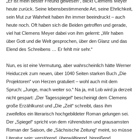
„Er ist mein bester Freund gewesen“, blickt Clemens Meyer
heute zurück. Seine lebensbestimmende Art, seine Ehrlichkeit,
sein Mut zur Wahrheit haben ihn immer beeindruckt – auch
heute noch. Oft haben sich die Beiden getroffen und gerade,
viel hat Clemens Meyer dabei von ihm gelernt: „Wir haben
über Gott und die Welt gesprochen, über den Glanz und das
Elend des Schreibens … Er fehlt mir sehr.“
Nun, es ist eine Vermutung, aber wahrscheinlich hätte Werner
Heiduczek zum neuen, über 1040 Seiten starken Buch „Die
Projektoren“ von Herzen gratuliert – wohl auch mit dem
Spruch: „Junge, mach weiter so.“ Na ja, mit Lob wird ja derzeit
nicht gespart: „Der Tagesspiegel“ bescheinigt dem Clemens
große Erzählkunst und „Die „Zeit“ schreibt, dass ihm
zweifellos ein literarisch hochgebildeter Roman gelungen sei.
Der „Spiegel“ spricht von dem rührendsten und grausamsten
Roman der Saison, die „Sächsische Zeitung“ meint, so müsse
Literatur sein: verstörend, überwältigend, hinreißend.