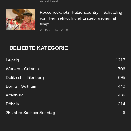
20. Juni 2018
Rocco rockt jetzt Hutzencountry – Schützling
vom Fernsehkoch und Erzgebirgsoriginal
singt...
26. Dezember 2018
BELIEBTE KATEGORIE
Leipzig
1217
Wurzen - Grimma
706
Delitzsch - Eilenburg
695
Borna - Geithain
440
Altenburg
436
Döbeln
214
25 Jahre SachsenSonntag
6