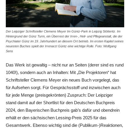
Der Leipziger Schriftsteller Clemens Meyer Im Güntz-Park in Leipzig Stötteritz. Im
Hintergrund der Günz Turm, ein Überrest der Irren-, Heil- und Pflegeanstalt, die der
Psychiater Günz im 19. Jahrhundert an diesem Ort betrieb. Im ersten Kapitel seines
neuesten Buches spielt der Irrenarzt Güntz eine wichtige Rolle. Foto: Wolfgang
Sens
Das Werk ist gewaltig – nicht nur an Seiten (derer sind es rund
1040!), sondern auch an Inhalten: Mit „Die Projektoren“ hat
Schriftsteller Clemens Meyer ein neues Buch vorgelegt, das
für Aufsehen sorgt. Für Gesprächsstoff und inzwischen auch
für jede Menge (preisgekrönten) Zuspruch: Der Leipziger
stand damit auf der Shortlist für den Deutschen Buchpreis
2024, den Bayerischen Buchpreis gab’s dafür und obendrein
erhält er den sächsischen Lessing-Preis 2025 für das
Gesamtwerk. Ebenso wichtig sind die (Publikum-)Reaktionen,