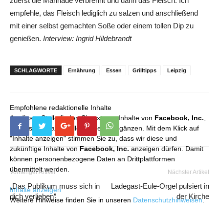
zuerst die Marinade verbrennt und dann das Fleisch. Ich
empfehle, das Fleisch lediglich zu salzen und anschließend
mit einer selbst gemachten Soße oder einem tollen Dip zu
genießen.
Interview: Ingrid Hildebrandt
SCHLAGWORTE
Ernährung
Essen
Grilltipps
Leipzig
Empfohlene redaktionelle Inhalte
An dieser Stelle finden Sie externe Inhalte von
Facebook, Inc.
,
die unser redaktionelles Angebot ergänzen. Mit dem Klick auf
"Inhalte anzeigen" stimmen Sie zu, dass wir diese und
zukünftige Inhalte von
Facebook, Inc.
anzeigen dürfen. Damit
können personenbezogene Daten an Drittplattformen
übermittelt werden.
Vorheriger Artikel
Nächster Artikel
„Das Publikum muss sich in
Ladegast-Eule-Orgel pulsiert in
Inhalte anzeigen
dich verlieben”
der Kirche
Weitere Hinweise finden Sie in unseren
Datenschutzhinweisen
.