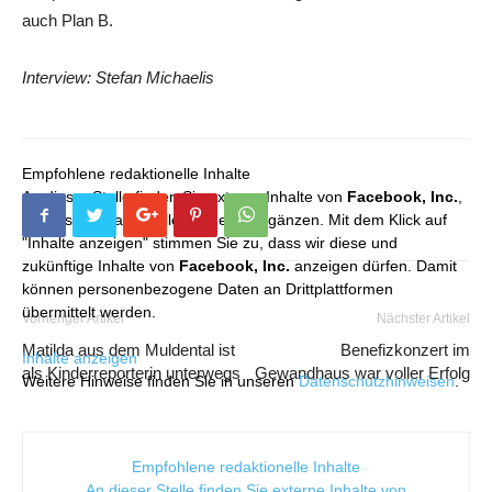
auch Plan B.
Interview: Stefan Michaelis
Empfohlene redaktionelle Inhalte
An dieser Stelle finden Sie externe Inhalte von
Facebook, Inc.
,
die unser redaktionelles Angebot ergänzen. Mit dem Klick auf
"Inhalte anzeigen" stimmen Sie zu, dass wir diese und
zukünftige Inhalte von
Facebook, Inc.
anzeigen dürfen. Damit
können personenbezogene Daten an Drittplattformen
übermittelt werden.
Vorheriger Artikel
Nächster Artikel
Matilda aus dem Muldental ist
Benefizkonzert im
Inhalte anzeigen
als Kinderreporterin unterwegs
Gewandhaus war voller Erfolg
Weitere Hinweise finden Sie in unseren
Datenschutzhinweisen
.
Empfohlene redaktionelle Inhalte
An dieser Stelle finden Sie externe Inhalte von