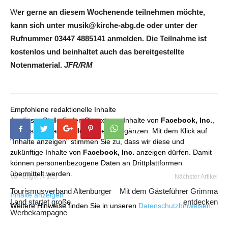
W
er gerne an diesem Wochenende teilnehmen möchte,
kann sich unter musik@kirche-abg.de oder unter der
Rufnummer 03447 4885141 anmelden. Die Teilnahme ist
kostenlos und beinhaltet auch das bereitgestellte
Notenmaterial.
JFR/RM
Empfohlene redaktionelle Inhalte
An dieser Stelle finden Sie externe Inhalte von
Facebook, Inc.
,
die unser redaktionelles Angebot ergänzen. Mit dem Klick auf
"Inhalte anzeigen" stimmen Sie zu, dass wir diese und
zukünftige Inhalte von
Facebook, Inc.
anzeigen dürfen. Damit
können personenbezogene Daten an Drittplattformen
übermittelt werden.
Vorheriger Artikel
Nächster Artikel
Tourismusverband Altenburger
Mit dem Gästeführer Grimma
Inhalte anzeigen
Land startet große
entdecken
Weitere Hinweise finden Sie in unseren
Datenschutzhinweisen
.
Werbekampagne