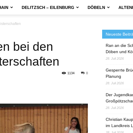
HAIN
DELITZSCH – EILENBURG
DÖBELN
ALTEN
isterschaften
Neueste Beitr
en bei den
Ran an die Sc
Döben und Kö
terschaften
28. Juli 2026
Gesperrte Brü
1134
0
Planung
28. Juli 2026
Der Jugendka
Großpötzscha
28. Juli 2026
Christian Kau
im Landkreis L
28. Juli 2026