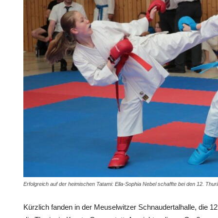
Erfolgreich auf der heimischen Tatami: Ella-Sophia Nebel schaffte bei den 12. Th
Kürzlich fanden in der Meuselwitzer Schnaudertalhalle, die 1