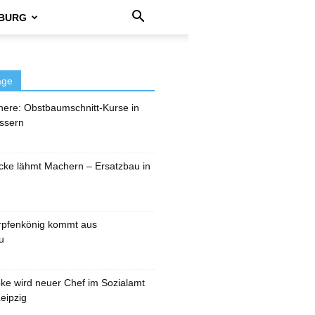
BURG
äge
here: Obstbaumschnitt-Kurse in
ssern
cke lähmt Machern – Ersatzbau in
rpfenkönig kommt aus
u
pke wird neuer Chef im Sozialamt
eipzig