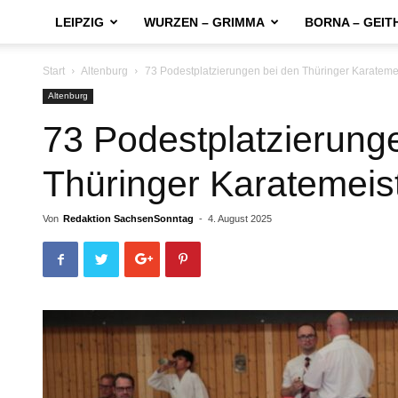
LEIPZIG
WURZEN – GRIMMA
BORNA – GEIT
Start
Altenburg
73 Podestplatzierungen bei den Thüringer Karateme
Altenburg
73 Podestplatzierung
Thüringer Karatemeis
Von
Redaktion SachsenSonntag
-
4. August 2025