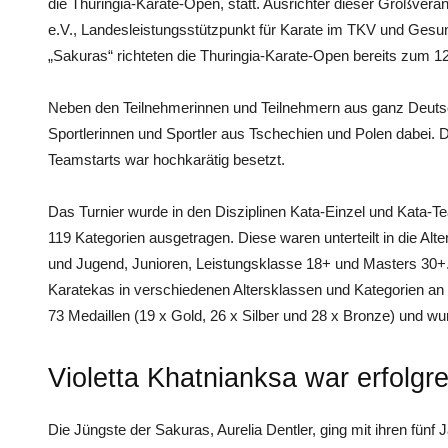
die Thuringia-Karate-Open, statt. Ausrichter dieser Großver
e.V., Landesleistungsstützpunkt für Karate im TKV und Gesu
„Sakuras“ richteten die Thuringia-Karate-Open bereits zum 12
Neben den Teilnehmerinnen und Teilnehmern aus ganz Deuts
Sportlerinnen und Sportler aus Tschechien und Polen dabei. D
Teamstarts war hochkarätig besetzt.
Das Turnier wurde in den Disziplinen Kata-Einzel und Kata-
119 Kategorien ausgetragen. Diese waren unterteilt in die Alte
und Jugend, Junioren, Leistungsklasse 18+ und Masters 30+
Karatekas in verschiedenen Altersklassen und Kategorien an 
73 Medaillen (19 x Gold, 26 x Silber und 28 x Bronze) und w
Violetta Khatnianksa war erfolgre
Die Jüngste der Sakuras, Aurelia Dentler, ging mit ihren fünf 