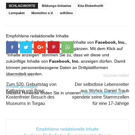
SCHLAGWORTE
Bildungs-Initiative
Kita Elsbethstift
Lernpaket
Momelino e.V.
wiKilino
Empfohlene redaktionelle Inhalte
An dieser Stelle finden Sie externe Inhalte von
Facebook, Inc.
,
die unser redaktionelles Angebot ergänzen. Mit dem Klick auf
"Inhalte anzeigen" stimmen Sie zu, dass wir diese und
zukünftige Inhalte von
Facebook, Inc.
anzeigen dürfen. Damit
können personenbezogene Daten an Drittplattformen
übermittelt werden.
Vorheriger Artikel
Nächster Artikel
Zum 520. Geburtstag von
Der selbstlose Lebensretter
Inhalte anzeigen
Katharina von Bora:
aus Wyhra: Daniel Traub
Weitere Hinweise finden Sie in unseren
Datenschutzhinweisen
.
Kostenfreier Besuch des
spendete seine Stammzellen
Museums in Torgau
für eine 17-Jährige
Empfohlene redaktionelle Inhalte