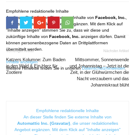
Empfohlene redaktionelle Inhalte
An dieser Stelle finden Sie externe Inhalte von
Facebook, Inc.
,
die unser redaktionelles Angebot ergänzen. Mit dem Klick auf
"Inhalte anzeigen" stimmen Sie zu, dass wir diese und
zukünftige Inhalte von
Facebook, Inc.
anzeigen dürfen. Damit
können personenbezogene Daten an Drittplattformen
übermittelt werden.
Vorheriger Artikel
Nächster Artikel
Katzers Kolumne: Zum Baden
Mittsommer, Sonnenwende
Inhalte anzeigen
in den Wald & Ein Herz für
und Johannistag – Jetzt ist die
Weitere Hinweise finden Sie in unseren
Datenschutzhinweisen
.
Zootiere
Zeit, in der Glühwürmchen die
Nacht verzaubern und das
Johanniskraut blüht
Empfohlene redaktionelle Inhalte
An dieser Stelle finden Sie externe Inhalte von
Automattic Inc. (Gravatar)
, die unser redaktionelles
Angebot ergänzen. Mit dem Klick auf "Inhalte anzeigen"