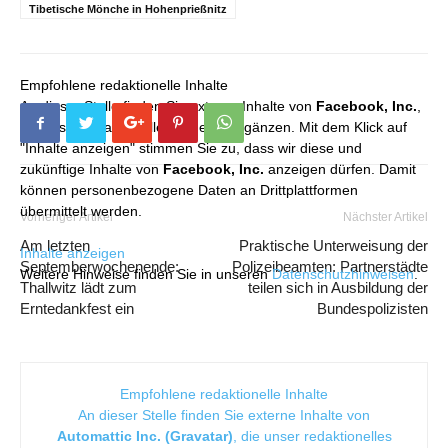
Tibetische Mönche in Hohenprießnitz
Empfohlene redaktionelle Inhalte
An dieser Stelle finden Sie externe Inhalte von
Facebook, Inc.
,
die unser redaktionelles Angebot ergänzen. Mit dem Klick auf
"Inhalte anzeigen" stimmen Sie zu, dass wir diese und
zukünftige Inhalte von
Facebook, Inc.
anzeigen dürfen. Damit
können personenbezogene Daten an Drittplattformen
übermittelt werden.
Vorheriger Artikel
Nächster Artikel
Am letzten
Praktische Unterweisung der
Inhalte anzeigen
Septemberwochenende:
Polizeibeamten: Partnerstädte
Weitere Hinweise finden Sie in unseren
Datenschutzhinweisen
.
Thallwitz lädt zum
teilen sich in Ausbildung der
Erntedankfest ein
Bundespolizisten
Empfohlene redaktionelle Inhalte
An dieser Stelle finden Sie externe Inhalte von
Automattic Inc. (Gravatar)
, die unser redaktionelles