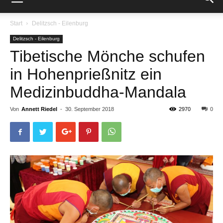
Start
Delitzsch - Eilenburg
Delitzsch - Eilenburg
Tibetische Mönche schufen
in Hohenprießnitz ein
Medizinbuddha-Mandala
Von
Annett Riedel
-
30. September 2018
2970
0