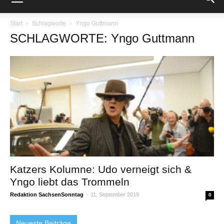
Start
Schlagworte
Yngo Guttmann
SCHLAGWORTE: Yngo Guttmann
Katzers Kolumne: Udo verneigt sich &
Yngo liebt das Trommeln
Redaktion SachsenSonntag
-
11. September 2019
0
Neueste Beiträge