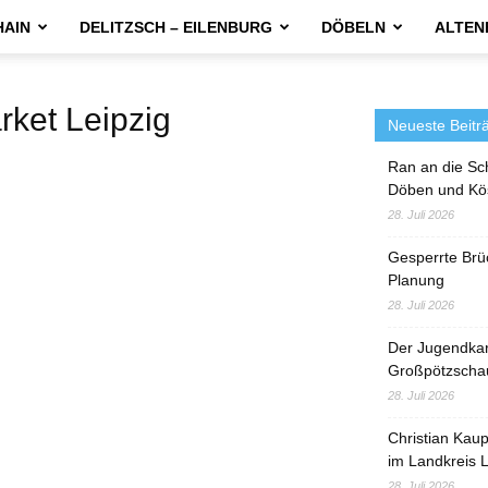
HAIN
DELITZSCH – EILENBURG
DÖBELN
ALTEN
et Leipzig
Neueste Beitr
Ran an die Sc
Döben und Kö
28. Juli 2026
Gesperrte Brü
Planung
28. Juli 2026
Der Jugendka
Großpötzscha
28. Juli 2026
Christian Kau
im Landkreis L
28. Juli 2026