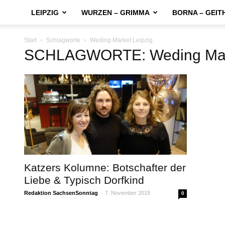
LEIPZIG
WURZEN – GRIMMA
BORNA – GEIT
Start
Schlagworte
Weding Market Leipzig
SCHLAGWORTE: Weding Mark
Katzers Kolumne: Botschafter der
Liebe & Typisch Dorfkind
Redaktion SachsenSonntag
-
7. November 2019
0