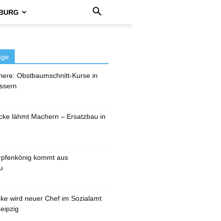
BURG
äge
here: Obstbaumschnitt-Kurse in
ssern
cke lähmt Machern – Ersatzbau in
rpfenkönig kommt aus
u
pke wird neuer Chef im Sozialamt
eipzig