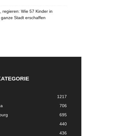
 regieren: Wie 57 Kinder in
 ganze Stadt erschaffen
KATEGORIE
1217
ma
706
nburg
695
440
436