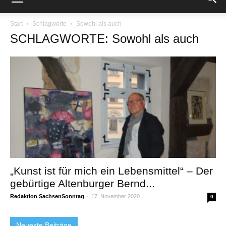
Start
Schlagworte
Sowohl als auch
SCHLAGWORTE: Sowohl als auch
„Kunst ist für mich ein Lebensmittel“ – Der
gebürtige Altenburger Bernd...
Redaktion SachsenSonntag
-
17. November 2020
0
Neueste Beiträge