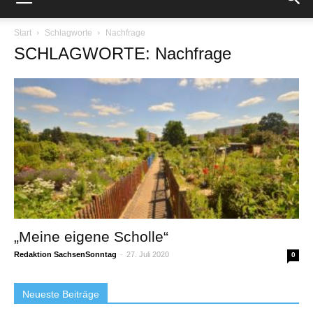
Start
Schlagworte
Nachfrage
SCHLAGWORTE: Nachfrage
„Meine eigene Scholle“
Redaktion SachsenSonntag
-
27. Juli 2020
0
Neueste Beiträge