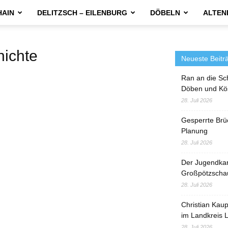
HAIN
DELITZSCH – EILENBURG
DÖBELN
ALTEN
ichte
Neueste Beitr
Ran an die Sc
Döben und Kö
28. Juli 2026
Gesperrte Brü
Planung
28. Juli 2026
Der Jugendka
Großpötzscha
28. Juli 2026
Christian Kau
im Landkreis L
28. Juli 2026