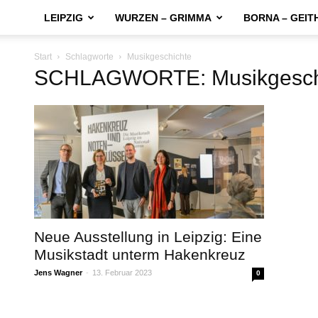
LEIPZIG
WURZEN – GRIMMA
BORNA – GEIT
Start
Schlagworte
Musikgeschichte
SCHLAGWORTE: Musikgesch
Neue Ausstellung in Leipzig: Eine
Musikstadt unterm Hakenkreuz
Jens Wagner
-
13. Februar 2023
0