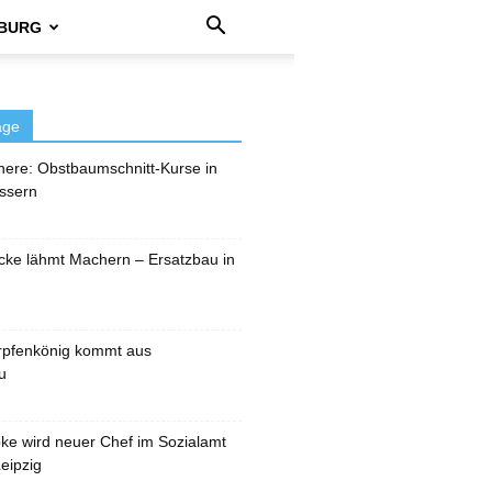
BURG
äge
here: Obstbaumschnitt-Kurse in
ssern
cke lähmt Machern – Ersatzbau in
rpfenkönig kommt aus
u
pke wird neuer Chef im Sozialamt
eipzig