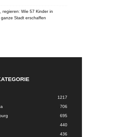
 regieren: Wie 57 Kinder in
 ganze Stadt erschaffen
KATEGORIE
1217
ma
706
nburg
695
440
436