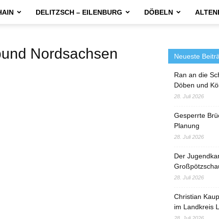
HAIN
DELITZSCH – EILENBURG
DÖBELN
ALTEN
und Nordsachsen
Neueste Beitr
Ran an die Sc
Döben und Kö
28. Juli 2026
Gesperrte Brü
Planung
28. Juli 2026
Der Jugendka
Großpötzscha
28. Juli 2026
Christian Kau
im Landkreis L
28. Juli 2026