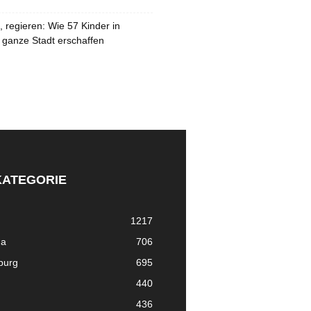
 regieren: Wie 57 Kinder in
 ganze Stadt erschaffen
KATEGORIE
1217
ma
706
nburg
695
440
436