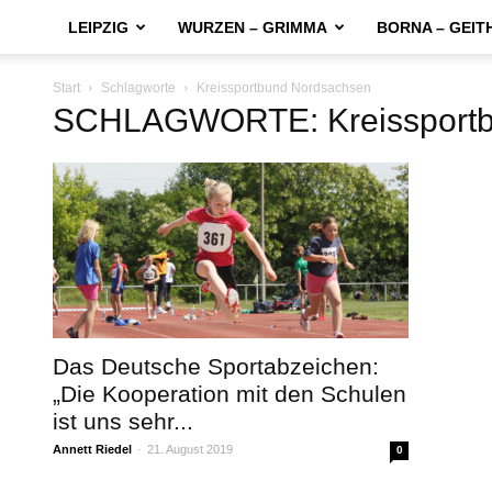
LEIPZIG
WURZEN – GRIMMA
BORNA – GEIT
Start
Schlagworte
Kreissportbund Nordsachsen
SCHLAGWORTE: Kreissportb
Das Deutsche Sportabzeichen:
„Die Kooperation mit den Schulen
ist uns sehr...
Annett Riedel
-
21. August 2019
0