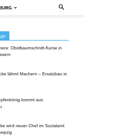
BURG
äge
here: Obstbaumschnitt-Kurse in
ssern
cke lähmt Machern – Ersatzbau in
rpfenkönig kommt aus
u
pke wird neuer Chef im Sozialamt
eipzig