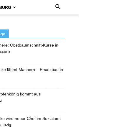
BURG
äge
here: Obstbaumschnitt-Kurse in
ssern
cke lähmt Machern – Ersatzbau in
rpfenkönig kommt aus
u
pke wird neuer Chef im Sozialamt
eipzig