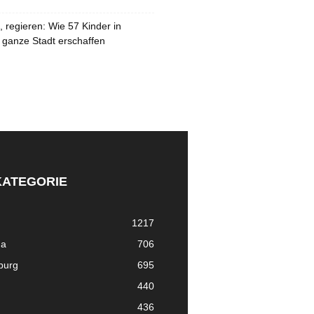
 regieren: Wie 57 Kinder in
 ganze Stadt erschaffen
KATEGORIE
1217
ma
706
nburg
695
440
436