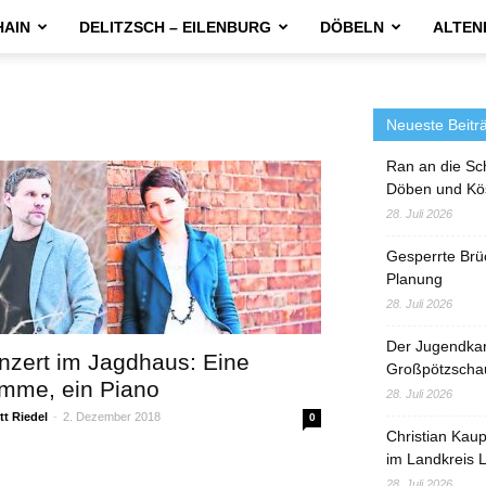
HAIN
DELITZSCH – EILENBURG
DÖBELN
ALTEN
Neueste Beitr
Ran an die Sc
Döben und Kö
28. Juli 2026
Gesperrte Brü
Planung
28. Juli 2026
Der Jugendka
nzert im Jagdhaus: Eine
Großpötzscha
imme, ein Piano
28. Juli 2026
t Riedel
-
2. Dezember 2018
0
Christian Kau
im Landkreis L
28. Juli 2026