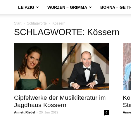
LEIPZIG
WURZEN – GRIMMA
BORNA – GEIT
Start
Schlagworte
Kössern
SCHLAGWORTE: Kössern
Gipfelwerke der Musikliteratur im
Ko
Jagdhaus Kössern
St
Annett Riedel
-
20. Juni 2019
Annet
0