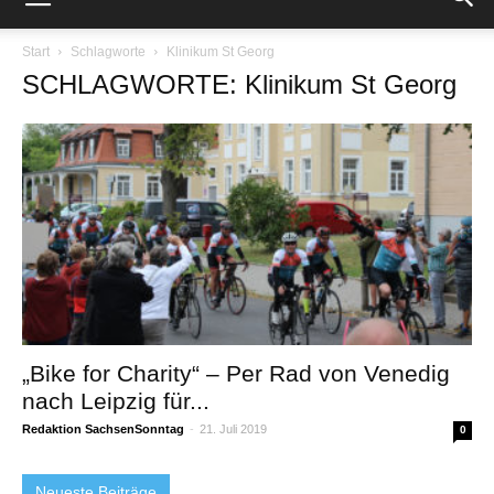
Start
Schlagworte
Klinikum St Georg
SCHLAGWORTE: Klinikum St Georg
„Bike for Charity“ – Per Rad von Venedig
nach Leipzig für...
Redaktion SachsenSonntag
-
21. Juli 2019
0
Neueste Beiträge