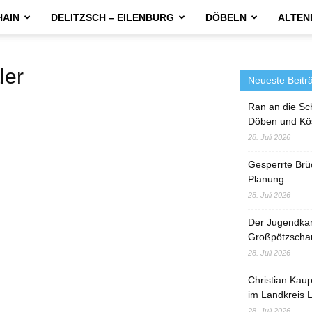
HAIN
DELITZSCH – EILENBURG
DÖBELN
ALTEN
ler
Neueste Beitr
Ran an die Sc
Döben und Kö
28. Juli 2026
Gesperrte Brü
Planung
28. Juli 2026
Der Jugendka
Großpötzscha
28. Juli 2026
Christian Kau
im Landkreis L
28. Juli 2026