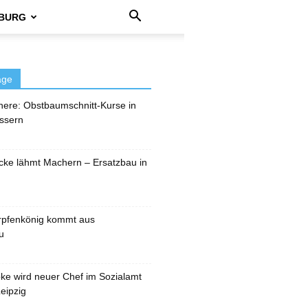
BURG
äge
here: Obstbaumschnitt-Kurse in
ssern
cke lähmt Machern – Ersatzbau in
rpfenkönig kommt aus
u
pke wird neuer Chef im Sozialamt
eipzig