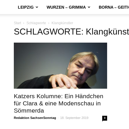
LEIPZIG
WURZEN – GRIMMA
BORNA – GEIT
Start
Schlagworte
Klangkünstler
SCHLAGWORTE: Klangkünst
Katzers Kolumne: Ein Händchen
für Clara & eine Modenschau in
Sömmerda
Redaktion SachsenSonntag
-
18. September 2019
0