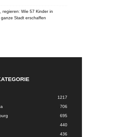
 regieren: Wie 57 Kinder in
 ganze Stadt erschaffen
KATEGORIE
1217
ma
706
nburg
695
440
436