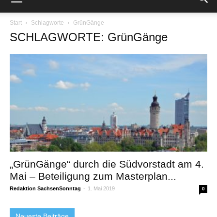
Start
Schlagworte
GrünGänge
SCHLAGWORTE: GrünGänge
„GrünGänge“ durch die Südvorstadt am 4.
Mai – Beteiligung zum Masterplan...
Redaktion SachsenSonntag
-
1. Mai 2019
0
Neueste Beiträge