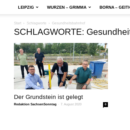
LEIPZIG
WURZEN – GRIMMA
BORNA – GEIT
Start
Schlagworte
Gesundheitsbahnhof
SCHLAGWORTE: Gesundheit
Der Grundstein ist gelegt
Redaktion SachsenSonntag
-
7. August 2020
0