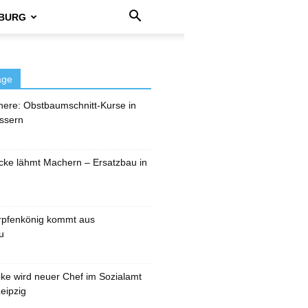
BURG
äge
here: Obstbaumschnitt-Kurse in
ssern
cke lähmt Machern – Ersatzbau in
rpfenkönig kommt aus
u
pke wird neuer Chef im Sozialamt
eipzig