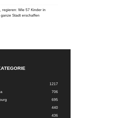
 regieren: Wie 57 Kinder in
 ganze Stadt erschaffen
KATEGORIE
1217
ma
706
nburg
695
440
436