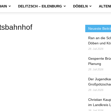
HAIN
DELITZSCH – EILENBURG
DÖBELN
ALTEN
sbahnhof
Neueste Beitr
Ran an die Sc
Döben und Kö
28. Juli 2026
Gesperrte Brü
Planung
28. Juli 2026
Der Jugendka
Großpötzscha
28. Juli 2026
Christian Kau
im Landkreis L
28. Juli 2026