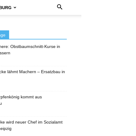
BURG
äge
here: Obstbaumschnitt-Kurse in
ssern
cke lähmt Machern – Ersatzbau in
rpfenkönig kommt aus
u
pke wird neuer Chef im Sozialamt
eipzig