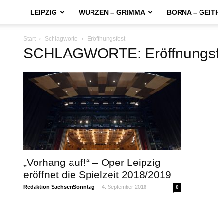
LEIPZIG
WURZEN – GRIMMA
BORNA – GEIT
Start
Schlagworte
Eröffnungsfest
SCHLAGWORTE: Eröffnungsf
„Vorhang auf!“ – Oper Leipzig
eröffnet die Spielzeit 2018/2019
Redaktion SachsenSonntag
-
4. September 2018
0