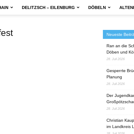
HAIN
DELITZSCH – EILENBURG
DÖBELN
ALTEN
est
Neueste Beitr
Ran an die Sc
Döben und Kö
28. Juli 2026
Gesperrte Brü
Planung
28. Juli 2026
Der Jugendka
Großpötzscha
28. Juli 2026
Christian Kau
im Landkreis L
28. Juli 2026