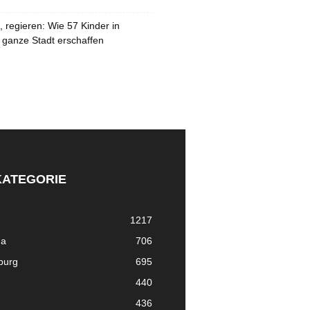
 regieren: Wie 57 Kinder in
 ganze Stadt erschaffen
KATEGORIE
1217
ma
706
nburg
695
440
436