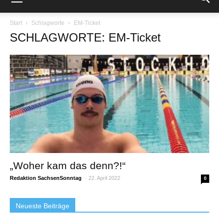
Start
Schlagworte
EM-Ticket
SCHLAGWORTE: EM-Ticket
„Woher kam das denn?!“
Redaktion SachsenSonntag
-
22. April 2022
0
Neueste Beiträge