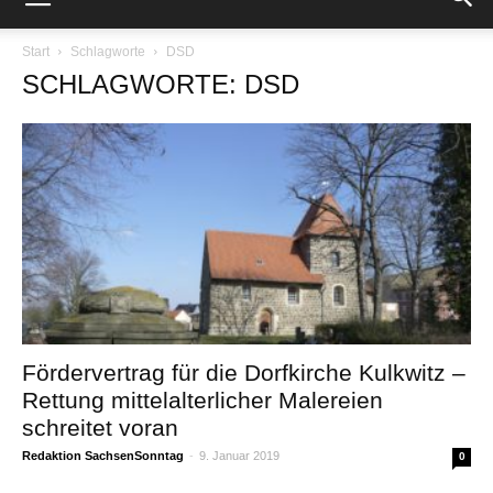
Start
Schlagworte
DSD
SCHLAGWORTE: DSD
Fördervertrag für die Dorfkirche Kulkwitz –
Rettung mittelalterlicher Malereien
schreitet voran
Redaktion SachsenSonntag
-
9. Januar 2019
0