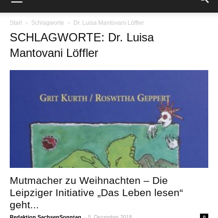
Start
Schlagworte
Dr. Luisa Mantovani Löffler
SCHLAGWORTE: Dr. Luisa
Mantovani Löffler
Mutmacher zu Weihnachten – Die
Leipziger Initiative „Das Leben lesen“
geht...
Redaktion SachsenSonntag
-
5. Dezember 2018
0