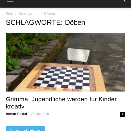
Start
Schlagworte
Döben
SCHLAGWORTE: Döben
Grimma: Jugendliche werden für Kinder
kreativ
Annett Riedel
-
23. Juli 2019
0
Neueste Beiträge