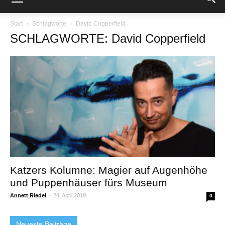
Start
Schlagworte
David Copperfield
SCHLAGWORTE: David Copperfield
Katzers Kolumne: Magier auf Augenhöhe
und Puppenhäuser fürs Museum
Annett Riedel
-
24. April 2019
0
Neueste Beiträge