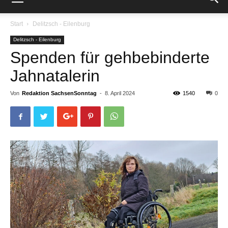
Start
Delitzsch - Eilenburg
Delitzsch - Eilenburg
Spenden für gehbebinderte
Jahnatalerin
Von
Redaktion SachsenSonntag
-
8. April 2024
1540
0