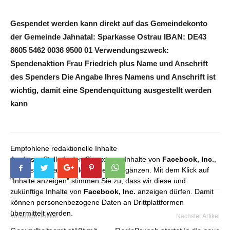
Gespendet werden kann direkt auf das Gemeindekonto
der Gemeinde Jahnatal: Sparkasse Ostrau IBAN: DE43
8605 5462 0036 9500 01 Verwendungszweck:
Spendenaktion Frau Friedrich plus Name und Anschrift
des Spenders Die Angabe Ihres Namens und Anschrift ist
wichtig, damit eine Spendenquittung ausgestellt werden
kann
Empfohlene redaktionelle Inhalte
An dieser Stelle finden Sie externe Inhalte von
Facebook, Inc.
,
die unser redaktionelles Angebot ergänzen. Mit dem Klick auf
"Inhalte anzeigen" stimmen Sie zu, dass wir diese und
zukünftige Inhalte von
Facebook, Inc.
anzeigen dürfen. Damit
können personenbezogene Daten an Drittplattformen
übermittelt werden.
Vorheriger Artikel
Nächster Artikel