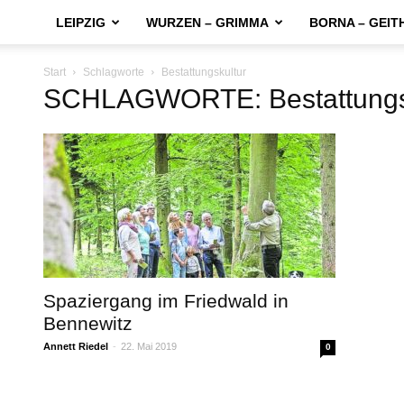
LEIPZIG
WURZEN – GRIMMA
BORNA – GEIT
Start
Schlagworte
Bestattungskultur
SCHLAGWORTE: Bestattungs
Spaziergang im Friedwald in
Bennewitz
Annett Riedel
-
22. Mai 2019
0