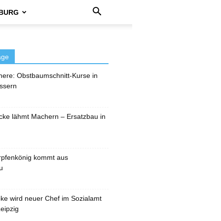
BURG
äge
here: Obstbaumschnitt-Kurse in
ssern
cke lähmt Machern – Ersatzbau in
rpfenkönig kommt aus
u
pke wird neuer Chef im Sozialamt
eipzig