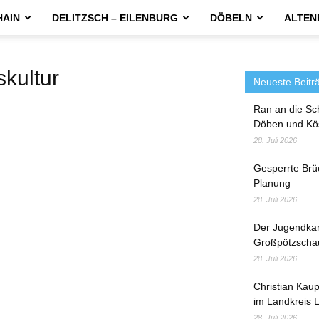
HAIN
DELITZSCH – EILENBURG
DÖBELN
ALTEN
kultur
Neueste Beitr
Ran an die Sc
Döben und Kö
28. Juli 2026
Gesperrte Brü
Planung
28. Juli 2026
Der Jugendka
Großpötzscha
28. Juli 2026
Christian Kau
im Landkreis L
28. Juli 2026