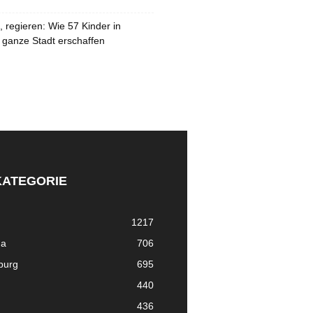
 regieren: Wie 57 Kinder in
 ganze Stadt erschaffen
KATEGORIE
1217
ma
706
nburg
695
440
436