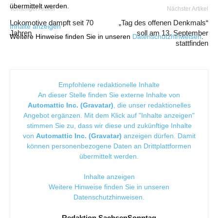
übermittelt werden.
Vorheriger Artikel
Nächster Artikel
Lokomotive dampft seit 70
„Tag des offenen Denkmals“
Inhalte anzeigen
Jahren
soll am 13. September
Weitere Hinweise finden Sie in unseren
Datenschutzhinweisen
.
stattfinden
Empfohlene redaktionelle Inhalte
An dieser Stelle finden Sie externe Inhalte von
Automattic Inc. (Gravatar)
, die unser redaktionelles
Angebot ergänzen. Mit dem Klick auf "Inhalte anzeigen"
stimmen Sie zu, dass wir diese und zukünftige Inhalte
von
Automattic Inc. (Gravatar)
anzeigen dürfen. Damit
können personenbezogene Daten an Drittplattformen
übermittelt werden.
Inhalte anzeigen
Weitere Hinweise finden Sie in unseren
Datenschutzhinweisen
.
Redaktion SachsenSonntag