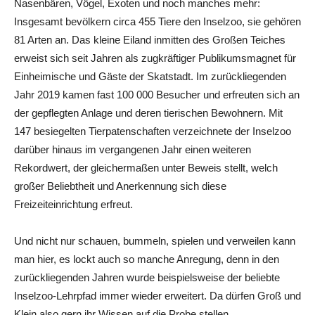
Nasenbären, Vögel, Exoten und noch manches mehr:
Insgesamt bevölkern circa 455 Tiere den Inselzoo, sie gehören
81 Arten an. Das kleine Eiland inmitten des Großen Teiches
erweist sich seit Jahren als zugkräftiger Publikumsmagnet für
Einheimische und Gäste der Skatstadt. Im zurückliegenden
Jahr 2019 kamen fast 100 000 Besucher und erfreuten sich an
der gepflegten Anlage und deren tierischen Bewohnern. Mit
147 besiegelten Tierpatenschaften verzeichnete der Inselzoo
darüber hinaus im vergangenen Jahr einen weiteren
Rekordwert, der gleichermaßen unter Beweis stellt, welch
großer Beliebtheit und Anerkennung sich diese
Freizeiteinrichtung erfreut.
Und nicht nur schauen, bummeln, spielen und verweilen kann
man hier, es lockt auch so manche Anregung, denn in den
zurückliegenden Jahren wurde beispielsweise der beliebte
Inselzoo-Lehrpfad immer wieder erweitert. Da dürfen Groß und
Klein also gern ihr Wissen auf die Probe stellen.