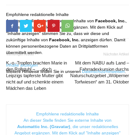
Empfohlene redaktionelle Inhalte
An dieser Stelle finden Sie externe Inhalte von
Facebook, Inc.
,
die unser redaktionelles Angebot ergänzen. Mit dem Klick auf
"Inhalte anzeigen" stimmen Sie zu, dass wir diese und
zukünftige Inhalte von
Facebook, Inc.
anzeigen dürfen. Damit
können personenbezogene Daten an Drittplattformen
übermittelt werden.
Vorheriger Artikel
Nächster Artikel
K.-o.-Tropfen brachten Marie in
Mit dem NABU aufs Land –
Inhalte anzeigen
den Rollstuhl – … doch
Fahrradexkursion durchs
Weitere Hinweise finden Sie in unseren
Datenschutzhinweisen
.
Leipzigs tapferste Mutter gibt
Naturschutzgebiet „Wölperner
nicht auf und schenkte einem
Torfwiesen“ am 31. Oktober
Mädchen das Leben
Empfohlene redaktionelle Inhalte
An dieser Stelle finden Sie externe Inhalte von
Automattic Inc. (Gravatar)
, die unser redaktionelles
Angebot ergänzen. Mit dem Klick auf "Inhalte anzeigen"