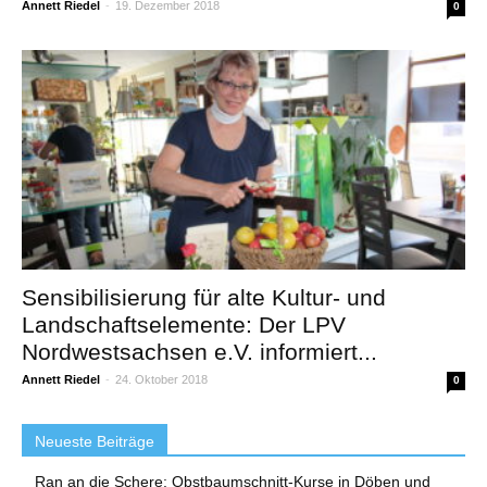
Annett Riedel
-
19. Dezember 2018
0
Sensibilisierung für alte Kultur- und
Landschaftselemente: Der LPV
Nordwestsachsen e.V. informiert...
Annett Riedel
-
24. Oktober 2018
0
Neueste Beiträge
Ran an die Schere: Obstbaumschnitt-Kurse in Döben und