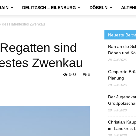
HAIN
DELITZSCH – EILENBURG
DÖBELN
ALTEN
ck des Hafenfestes Zwenkau
Neueste Beitr
Regatten sind
Ran an die Sc
Döben und Kö
festes Zwenkau
28. Juli 2026
Gesperrte Brü
3468
0
Planung
28. Juli 2026
Der Jugendka
Großpötzscha
28. Juli 2026
Christian Kau
im Landkreis L
28. Juli 2026