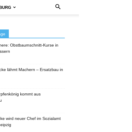
BURG
äge
here: Obstbaumschnitt-Kurse in
ssern
cke lähmt Machern – Ersatzbau in
rpfenkönig kommt aus
u
pke wird neuer Chef im Sozialamt
eipzig