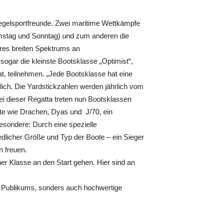
egelsportfreunde. Zwei maritime Wettkämpfe
amstag und Sonntag) und zum anderen die
ihres breiten Spektrums an
ogar die kleinste Bootsklasse „Optimist“,
, teilnehmen. „Jede Bootsklasse hat eine
lich. Die Yardstickzahlen werden jährlich vom
ei dieser Regatta treten nun Bootsklassen
oote wie Drachen, Dyas und J/70, ein
Besondere: Durch eine spezielle
dlicher Größe und Typ der Boote – ein Sieger
n freuen.
r Klasse an den Start gehen. Hier sind an
s Publikums, sonders auch hochwertige