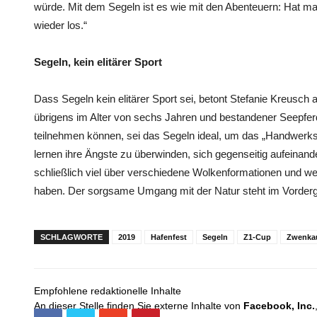
würde. Mit dem Segeln ist es wie mit den Abenteuern: Hat 
wieder los.“
Segeln, kein elitärer Sport
Dass Segeln kein elitärer Sport sei, betont Stefanie Kreusch 
übrigens im Alter von sechs Jahren und bestandener Seepfe
teilnehmen können, sei das Segeln ideal, um das „Handwerks
lernen ihre Ängste zu überwinden, sich gegenseitig aufeinan
schließlich viel über verschiedene Wolkenformationen und w
haben. Der sorgsame Umgang mit der Natur steht im Vorder
SCHLAGWORTE
2019
Hafenfest
Segeln
Z1-Cup
Zwenka
Empfohlene redaktionelle Inhalte
An dieser Stelle finden Sie externe Inhalte von
Facebook, Inc.