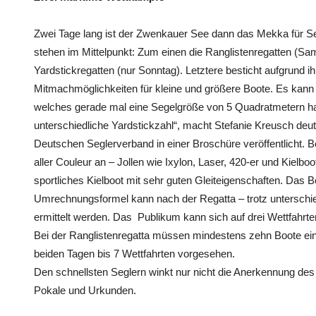
Zwei Tage lang ist der Zwenkauer See dann das Mekka für S
stehen im Mittelpunkt: Zum einen die Ranglistenregatten (S
Yardstickregatten (nur Sonntag). Letztere besticht aufgrund 
Mitmachmöglichkeiten für kleine und größere Boote. Es kann s
welches gerade mal eine Segelgröße von 5 Quadratmetern hat
unterschiedliche Yardstickzahl“, macht Stefanie Kreusch deut
Deutschen Seglerverband in einer Broschüre veröffentlicht. B
aller Couleur an – Jollen wie Ixylon, Laser, 420-er und Kielb
sportliches Kielboot mit sehr guten Gleiteigenschaften. Das 
Umrechnungsformel kann nach der Regatta – trotz unterschie
ermittelt werden. Das Publikum kann sich auf drei Wettfahrte
Bei der Ranglistenregatta müssen mindestens zehn Boote eine
beiden Tagen bis 7 Wettfahrten vorgesehen.
Den schnellsten Seglern winkt nur nicht die Anerkennung de
Pokale und Urkunden.