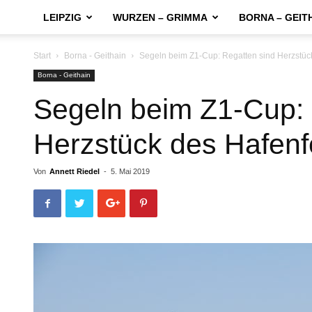
LEIPZIG
WURZEN – GRIMMA
BORNA – GEIT
Start
Borna - Geithain
Segeln beim Z1-Cup: Regatten sind Herzstü
Borna - Geithain
Segeln beim Z1-Cup: 
Herzstück des Hafen
Von
Annett Riedel
-
5. Mai 2019