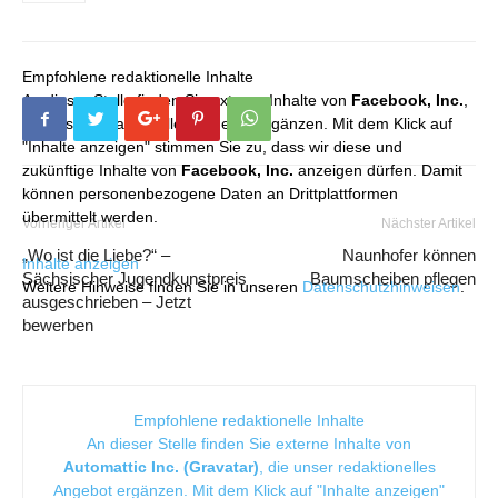
Empfohlene redaktionelle Inhalte
An dieser Stelle finden Sie externe Inhalte von
Facebook, Inc.
,
die unser redaktionelles Angebot ergänzen. Mit dem Klick auf
"Inhalte anzeigen" stimmen Sie zu, dass wir diese und
zukünftige Inhalte von
Facebook, Inc.
anzeigen dürfen. Damit
können personenbezogene Daten an Drittplattformen
übermittelt werden.
Vorheriger Artikel
Nächster Artikel
„Wo ist die Liebe?“ –
Naunhofer können
Inhalte anzeigen
Sächsischer Jugendkunstpreis
Baumscheiben pflegen
Weitere Hinweise finden Sie in unseren
Datenschutzhinweisen
.
ausgeschrieben – Jetzt
bewerben
Empfohlene redaktionelle Inhalte
An dieser Stelle finden Sie externe Inhalte von
Automattic Inc. (Gravatar)
, die unser redaktionelles
Angebot ergänzen. Mit dem Klick auf "Inhalte anzeigen"