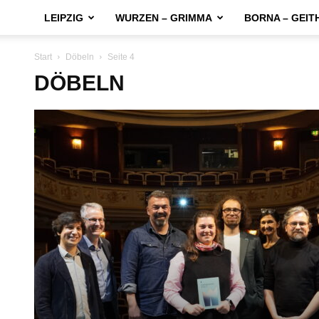
LEIPZIG
WURZEN – GRIMMA
BORNA – GEIT
Start
Döbeln
Seite 4
DÖBELN