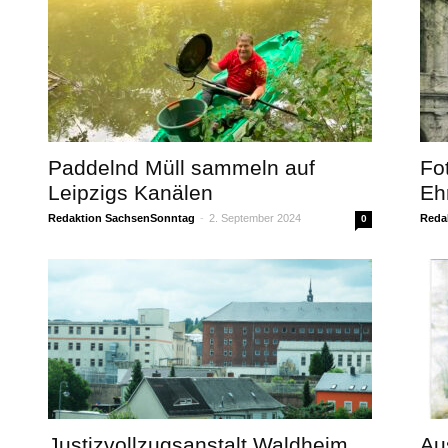
Paddelnd Müll sammeln auf
Fo
Leipzigs Kanälen
Eh
Redaktion SachsenSonntag
-
2. September 2024
Reda
0
Justizvollzugsanstalt Waldheim
Au