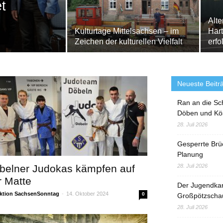
t
Alte
Kulturtage Mittelsachsen – im
Hart
Zeichen der kulturellen Vielfalt
erfo
Neueste Beitr
Ran an die Sc
Döben und Kö
28. Juli 2026
Gesperrte Brü
Planung
belner Judokas kämpfen auf
28. Juli 2026
r Matte
Der Jugendka
ktion SachsenSonntag
-
14. Oktober 2024
0
Großpötzscha
28. Juli 2026