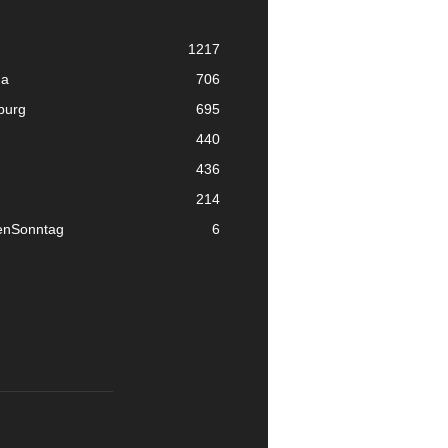
1217
ma
706
nburg
695
440
436
214
enSonntag
6