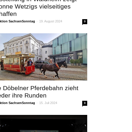
onne Wetzigs vielseitiges
haffen
ktion SachsenSonntag
-
19. August 2024
0
e Döbelner Pferdebahn zieht
eder ihre Runden
ktion SachsenSonntag
-
15. Juli 2024
0