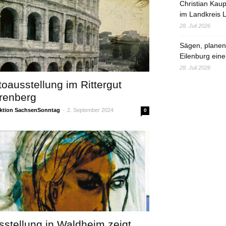
Christian Kau
im Landkreis L
28. Juli 2026
Sägen, planen,
Eilenburg eine
28. Juli 2026
toausstellung im Rittergut
renberg
ktion SachsenSonntag
-
2. September 2024
0
sstellung in Waldheim zeigt