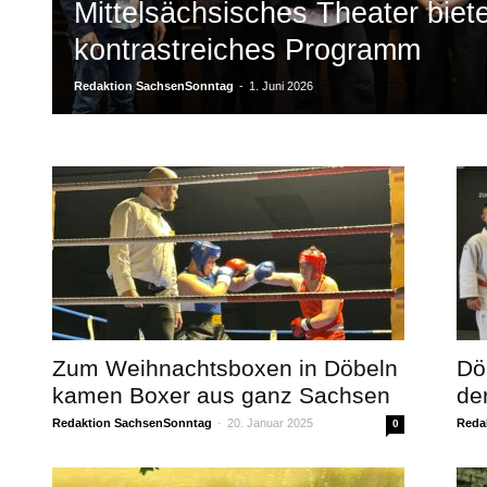
Mittelsächsisches Theater biete
kontrastreiches Programm
Redaktion SachsenSonntag
-
1. Juni 2026
Zum Weihnachtsboxen in Döbeln
Dö
kamen Boxer aus ganz Sachsen
de
Redaktion SachsenSonntag
-
20. Januar 2025
Reda
0