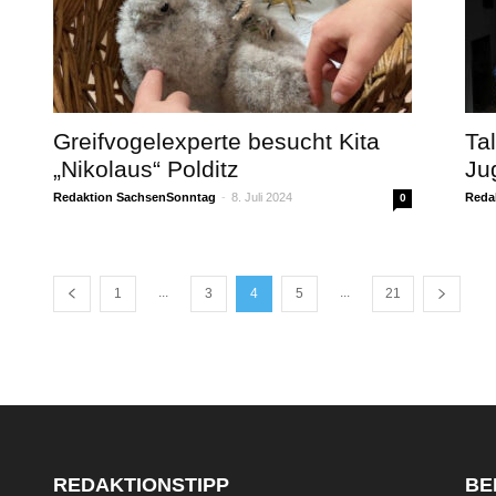
Greifvogelexperte besucht Kita
Ta
„Nikolaus“ Polditz
Ju
Redaktion SachsenSonntag
-
8. Juli 2024
Reda
0
...
...
1
3
4
5
21
REDAKTIONSTIPP
BE