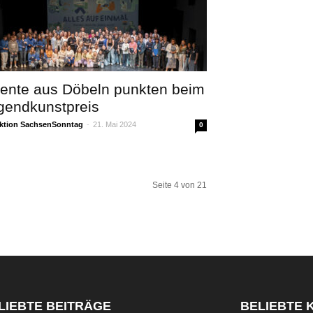
lente aus Döbeln punkten beim
gendkunstpreis
ktion SachsenSonntag
-
21. Mai 2024
0
Seite 4 von 21
LIEBTE BEITRÄGE
BELIEBTE 