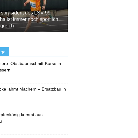
rspräsident des LSV 99
ha ist immer noch sportlich
lgreich
äge
here: Obstbaumschnitt-Kurse in
ssern
cke lähmt Machern – Ersatzbau in
rpfenkönig kommt aus
u