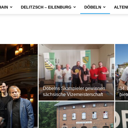
HAIN
DELITZSCH – EILENBURG
DÖBELN
ALTEN
Döbelns Skatspieler gewinnen
34. 
sächsische Vizemeisterschaft
biet