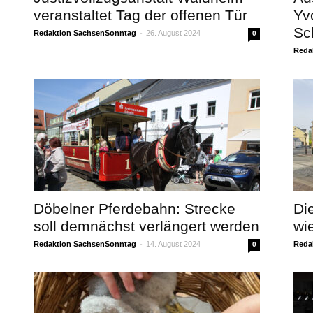
veranstaltet Tag der offenen Tür
Yv
Sc
Redaktion SachsenSonntag
-
26. August 2024
0
Reda
Döbelner Pferdebahn: Strecke
Di
soll demnächst verlängert werden
wi
Redaktion SachsenSonntag
-
14. August 2024
Reda
0