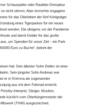
mmer Schauspieler oder Raubtier-Dompteur
 so nicht stimmt. Aber immerhin engagiere
reins für das Überleben der fünf Königstiger
 Gründung eines Tigerparkes für ein neues
betreut werden. Die übrigens vor der Pandemie
rfreute und damit Gelder für das große
 aus, um Spenden für unser Ziel – ein Park
 50 000 Euro zu Buche“, betont der
sen hat: Sein ältester Sohn Detlev ist einer
nnbahn. Sein jüngster Sohn Andreas war
 ist er in Grimma als sogenannter
 Leipzig aus mit dem Fahrrad erreicht.
resley-Interpret, Sänger, Musiker,
urde kürzlich vom Oberbürgermeister der
 Hilfswerk (THW) ausgezeichnet.