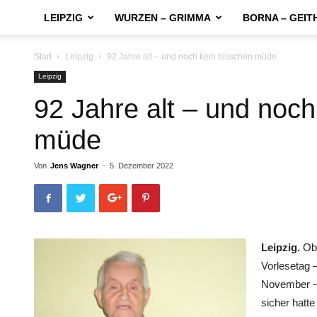
LEIPZIG
WURZEN – GRIMMA
BORNA – GEIT
Start
Leipzig
92 Jahre alt – und noch kein bisschen müde
Leipzig
92 Jahre alt – und noch
müde
Von
Jens Wagner
-
5. Dezember 2022
Leipzig.
Ob 
Vorlesetag –
November – 
sicher hatte