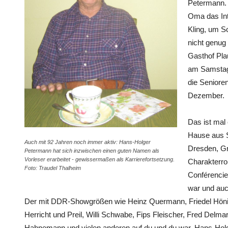
Petermann. 
Oma das Int
Kling, um S
nicht genug
Gasthof Pla
am Samstag,
die Seniore
Dezember.
Das ist mal 
Hause aus S
Auch mit 92 Jahren noch immer aktiv: Hans-Holger
Dresden, Gr
Petermann hat sich inzwischen einen guten Namen als
Vorleser erarbeitet - gewissermaßen als Karrierefortsetzung.
Charakterrol
Foto: Traudel Thalheim
Conférencie
war und auc
Der mit DDR-Showgrößen wie Heinz Quermann, Friedel Hön
Herricht und Preil, Willi Schwabe, Fips Fleischer, Fred Delm
Hahnemann und vielen anderen auf du und du war. Hans-Holg