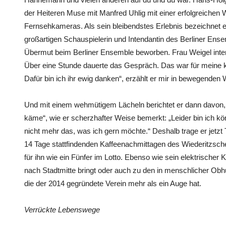
der Heiteren Muse mit Manfred Uhlig mit einer erfolgreichen
Fernsehkameras. Als sein bleibendstes Erlebnis bezeichnet 
großartigen Schauspielerin und Intendantin des Berliner Ense
Übermut beim Berliner Ensemble beworben. Frau Weigel intere
Über eine Stunde dauerte das Gespräch. Das war für meine k
Dafür bin ich ihr ewig danken“, erzählt er mir in bewegenden 
Und mit einem wehmütigem Lächeln berichtet er dann davon,
käme“, wie er scherzhafter Weise bemerkt: „Leider bin ich k
nicht mehr das, was ich gern möchte.“ Deshalb trage er jetzt T
14 Tage stattfindenden Kaffeenachmittagen des Wiederitzscher
für ihn wie ein Fünfer im Lotto. Ebenso wie sein elektrischer 
nach Stadtmitte bringt oder auch zu den in menschlicher Obhu
die der 2014 gegründete Verein mehr als ein Auge hat.
Verrückte Lebenswege