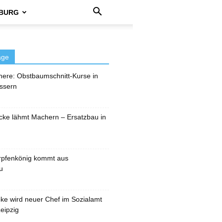
BURG
äge
here: Obstbaumschnitt-Kurse in
ssern
cke lähmt Machern – Ersatzbau in
rpfenkönig kommt aus
u
pke wird neuer Chef im Sozialamt
eipzig