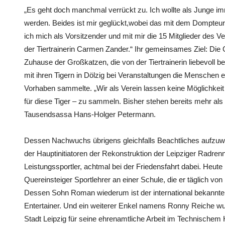
„Es geht doch manchmal verrückt zu. Ich wollte als Junge i
werden. Beides ist mir geglückt,wobei das mit dem Dompteur
ich mich als Vorsitzender und mit mir die 15 Mitglieder des Ve
der Tiertrainerin Carmen Zander.“ Ihr gemeinsames Ziel: Die
Zuhause der Großkatzen, die von der Tiertrainerin liebevoll 
mit ihren Tigern in Dölzig bei Veranstaltungen die Menschen e
Vorhaben sammelte. „Wir als Verein lassen keine Möglichkeit
für diese Tiger – zu sammeln. Bisher stehen bereits mehr als
Tausendsassa Hans-Holger Petermann.
Dessen Nachwuchs übrigens gleichfalls Beachtliches aufzuwei
der Hauptinitiatoren der Rekonstruktion der Leipziger Radre
Leistungssportler, achtmal bei der Friedensfahrt dabei. Heute
Quereinsteiger Sportlehrer an einer Schule, die er täglich von
Dessen Sohn Roman wiederum ist der international bekannte P
Entertainer. Und ein weiterer Enkel namens Ronny Reiche w
Stadt Leipzig für seine ehrenamtliche Arbeit im Technischem