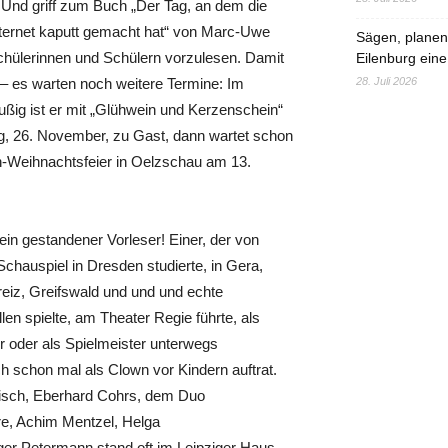
Und griff zum Buch „Der Tag, an dem die
ernet kaputt gemacht hat“ von Marc-Uwe
Sägen, planen,
chülerinnen und Schülern vorzulesen. Damit
Eilenburg eine
 – es warten noch weitere Termine: Im
28. Juli 2026
ußig ist er mit „Glühwein und Kerzenschein“
 26. November, zu Gast, dann wartet schon
n-Weihnachtsfeier in Oelzschau am 13.
ein gestandener Vorleser! Einer, der von
chauspiel in Dresden studierte, in Gera,
eiz, Greifswald und und und echte
len spielte, am Theater Regie führte, als
r oder als Spielmeister unterwegs
h schon mal als Clown vor Kindern auftrat.
isch, Eberhard Cohrs, dem Duo
are, Achim Mentzel, Helga
er Petermann stand oft im Leipziger Haus