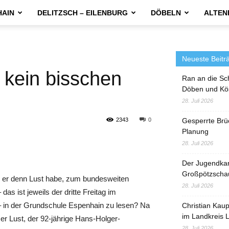
HAIN
DELITZSCH – EILENBURG
DÖBELN
ALTEN
Neueste Beitr
 kein bisschen
Ran an die Sc
Döben und Kö
28. Juli 2026
2343
0
Gesperrte Brü
Planung
28. Juli 2026
Der Jugendka
Großpötzscha
er denn Lust habe, zum bundesweiten
28. Juli 2026
 das ist jeweils der dritte Freitag im
in der Grundschule Espenhain zu lesen? Na
Christian Kau
im Landkreis L
 er Lust, der 92-jährige Hans-Holger-
28. Juli 2026