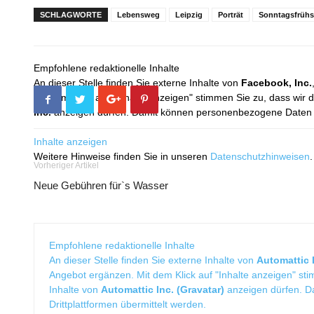
SCHLAGWORTE
Lebensweg
Leipzig
Porträt
Sonntagsfrühs
Empfohlene redaktionelle Inhalte
An dieser Stelle finden Sie externe Inhalte von
Facebook, Inc.
Mit dem Klick auf "Inhalte anzeigen" stimmen Sie zu, dass wir 
Inc.
anzeigen dürfen. Damit können personenbezogene Daten an
Inhalte anzeigen
Weitere Hinweise finden Sie in unseren
Datenschutzhinweisen
.
Vorheriger Artikel
Neue Gebühren für`s Wasser
Empfohlene redaktionelle Inhalte
An dieser Stelle finden Sie externe Inhalte von
Automattic I
Angebot ergänzen. Mit dem Klick auf "Inhalte anzeigen" sti
Inhalte von
Automattic Inc. (Gravatar)
anzeigen dürfen. 
Drittplattformen übermittelt werden.