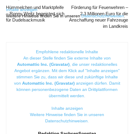
Hümmelchen und Marktpfeife
Förderung für Feuerwehren –
Inhalte anzeigen
– Ronny Weitz begeistert sich
2,3 Millionen Euro für die
Weitere Hinweise finden Sie in unseren
Datenschutzhinweisen
.
für Dudelsackmusik
Anschaffung neuer Fahrzeuge
im Landkreis
Empfohlene redaktionelle Inhalte
An dieser Stelle finden Sie externe Inhalte von
Automattic Inc. (Gravatar)
, die unser redaktionelles
Angebot ergänzen. Mit dem Klick auf "Inhalte anzeigen"
stimmen Sie zu, dass wir diese und zukünftige Inhalte
von
Automattic Inc. (Gravatar)
anzeigen dürfen. Damit
können personenbezogene Daten an Drittplattformen
übermittelt werden.
Inhalte anzeigen
Weitere Hinweise finden Sie in unseren
Datenschutzhinweisen
.
Redaktion SachsenSonntag