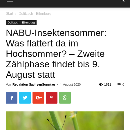
Start
Delitzsch - Eilenburg
Delitzsch - Eilenburg
NABU-Insektensommer:
Was flattert da im
Hochsommer? – Zweite
Zählphase findet bis 9.
August statt
Von
Redaktion SachsenSonntag
-
4. August 2020
1811
0