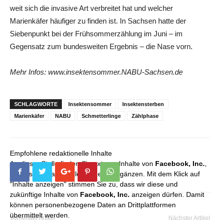
weit sich die invasive Art verbreitet hat und welcher
Marienkäfer häufiger zu finden ist. In Sachsen hatte der
Siebenpunkt bei der Frühsommerzählung im Juni – im
Gegensatz zum bundesweiten Ergebnis – die Nase vorn.
Mehr Infos: www.insektensommer.NABU-Sachsen.de
SCHLAGWORTE
Insektensommer
Insektensterben
Marienkäfer
NABU
Schmetterlinge
Zählphase
Empfohlene redaktionelle Inhalte
An dieser Stelle finden Sie externe Inhalte von
Facebook, Inc.
,
die unser redaktionelles Angebot ergänzen. Mit dem Klick auf
"Inhalte anzeigen" stimmen Sie zu, dass wir diese und
zukünftige Inhalte von
Facebook, Inc.
anzeigen dürfen. Damit
können personenbezogene Daten an Drittplattformen
übermittelt werden.
Vorheriger Artikel
Nächster Artikel