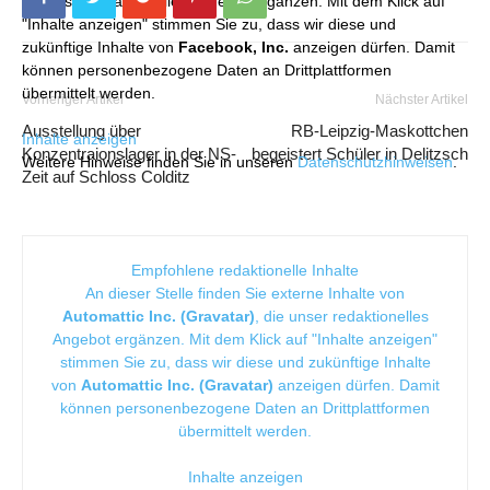
die unser redaktionelles Angebot ergänzen. Mit dem Klick auf
"Inhalte anzeigen" stimmen Sie zu, dass wir diese und
zukünftige Inhalte von
Facebook, Inc.
anzeigen dürfen. Damit
können personenbezogene Daten an Drittplattformen
übermittelt werden.
Vorheriger Artikel
Nächster Artikel
Ausstellung über
RB-Leipzig-Maskottchen
Inhalte anzeigen
Konzentraionslager in der NS-
begeistert Schüler in Delitzsch
Weitere Hinweise finden Sie in unseren
Datenschutzhinweisen
.
Zeit auf Schloss Colditz
Empfohlene redaktionelle Inhalte
An dieser Stelle finden Sie externe Inhalte von
Automattic Inc. (Gravatar)
, die unser redaktionelles
Angebot ergänzen. Mit dem Klick auf "Inhalte anzeigen"
stimmen Sie zu, dass wir diese und zukünftige Inhalte
von
Automattic Inc. (Gravatar)
anzeigen dürfen. Damit
können personenbezogene Daten an Drittplattformen
übermittelt werden.
Inhalte anzeigen