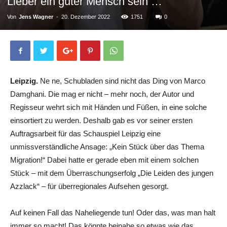
Lieber ein guter Mensch sein …
Von
Jens Wagner
-
20. Dezember 2022
1751
0
Leipzig.
Ne ne, Schubladen sind nicht das Ding von Marco
Damghani. Die mag er nicht – mehr noch, der Autor und
Regisseur wehrt sich mit Händen und Füßen, in eine solche
einsortiert zu werden. Deshalb gab es vor seiner ersten
Auftragsarbeit für das Schauspiel Leipzig eine
unmissverständliche Ansage: „Kein Stück über das Thema
Migration!“ Dabei hatte er gerade eben mit einem solchen
Stück – mit dem Überraschungserfolg „Die Leiden des jungen
Azzlack“ – für überregionales Aufsehen gesorgt.
Auf keinen Fall das Naheliegende tun! Oder das, was man halt
immer so macht! Das könnte beinahe so etwas wie das