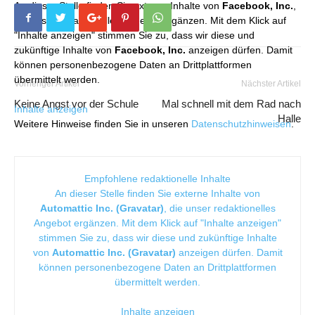
An dieser Stelle finden Sie externe Inhalte von
Facebook, Inc.
,
die unser redaktionelles Angebot ergänzen. Mit dem Klick auf
"Inhalte anzeigen" stimmen Sie zu, dass wir diese und
zukünftige Inhalte von
Facebook, Inc.
anzeigen dürfen. Damit
können personenbezogene Daten an Drittplattformen
übermittelt werden.
Vorheriger Artikel
Nächster Artikel
Keine Angst vor der Schule
Mal schnell mit dem Rad nach
Inhalte anzeigen
Halle
Weitere Hinweise finden Sie in unseren
Datenschutzhinweisen
.
Empfohlene redaktionelle Inhalte
An dieser Stelle finden Sie externe Inhalte von
Automattic Inc. (Gravatar)
, die unser redaktionelles
Angebot ergänzen. Mit dem Klick auf "Inhalte anzeigen"
stimmen Sie zu, dass wir diese und zukünftige Inhalte
von
Automattic Inc. (Gravatar)
anzeigen dürfen. Damit
können personenbezogene Daten an Drittplattformen
übermittelt werden.
Inhalte anzeigen