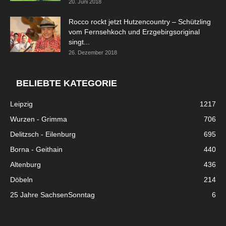
20. Juni 2018
Rocco rockt jetzt Hutzencountry – Schützling
vom Fernsehkoch und Erzgebirgsoriginal
singt...
26. Dezember 2018
BELIEBTE KATEGORIE
Leipzig
1217
Wurzen - Grimma
706
Delitzsch - Eilenburg
695
Borna - Geithain
440
Altenburg
436
Döbeln
214
25 Jahre SachsenSonntag
6