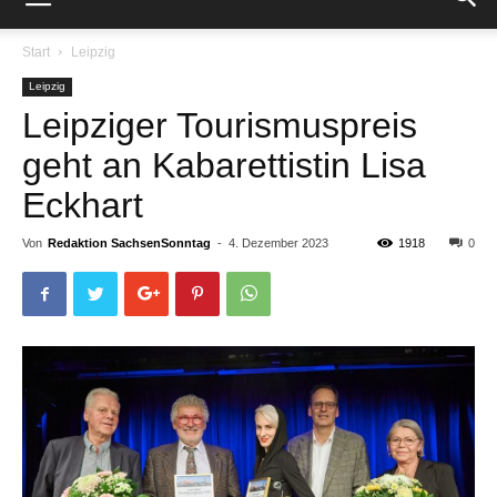
Start
Leipzig
Leipzig
Leipziger Tourismuspreis
geht an Kabarettistin Lisa
Eckhart
Von
Redaktion SachsenSonntag
-
4. Dezember 2023
1918
0