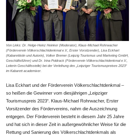
Von Links: Dr. Helge-Heinz Heinker (Moderator), Klaus-Michael Rohrwacher
(Förderverein Völkerschlachtdenkmal e.V., Erster Vorsitzender), Lisa Eckhart
(Kabarettistin und Autorin), Volker Bremer (Leipzig Tourismus und Marketing GmbH,
Geschäftsführer) und Dr. Irina Poldrack (Förderverein Völkerschlachtdenkmal e.V.,
Leiterin Geschäftsstelle) bei der Verleihung des „Leipziger Tourismuspreises 2023“
im Kabarett academixer.
Lisa Eckhart und der Förderverein Völkerschlachtdenkmal –
so heißen die Gewinner vom diesjährigen „Leipziger
Tourismuspreis 2023“. Klaus-Michael Rohrwacher, Erster
Vorsitzender des Fördervereins, nahm die Auszeichnung
entgegen. Der Förderverein besteht in diesem Jahr 25 Jahre
und hat sich in dieser Zeit in außergewöhnlicher Weise für die
Rettung und Sanierung des Völkerschlachtdenkmals als