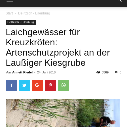
Start
Delitzsch - Eilenburg
Delitzsch - Eilenburg
Laichgewässer für
Kreuzkröten:
Artenschutzprojekt an der
Laußiger Kiesgrube
Von
Annett Riedel
-
24. Juni 2018
3369
0