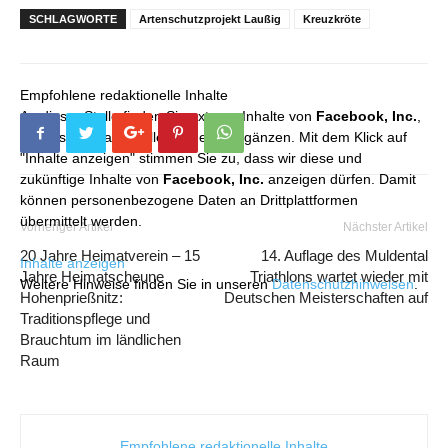
SCHLAGWORTE
Artenschutzprojekt Laußig
Kreuzkröte
Empfohlene redaktionelle Inhalte
An dieser Stelle finden Sie externe Inhalte von
Facebook, Inc.
,
die unser redaktionelles Angebot ergänzen. Mit dem Klick auf
"Inhalte anzeigen" stimmen Sie zu, dass wir diese und
zukünftige Inhalte von
Facebook, Inc.
anzeigen dürfen. Damit
können personenbezogene Daten an Drittplattformen
übermittelt werden.
Vorheriger Artikel
Nächster Artikel
20 Jahre Heimatverein – 15
14. Auflage des Muldental
Inhalte anzeigen
Jahre Heimatscheune
Triathlons wartet wieder mit
Weitere Hinweise finden Sie in unseren
Datenschutzhinweisen
.
Hohenprießnitz:
Deutschen Meisterschaften auf
Traditionspflege und
Brauchtum im ländlichen
Raum
Empfohlene redaktionelle Inhalte