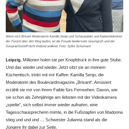
Wenn sich Brisant Moderatorin Kamilla Senjo und Schauspieler und Kabarettdirektor
der Funzel über den Weg laufen, ist die Freude beiderseits riesengroß und der
Gesprächsstoff nicht endend wollend. Foto: Sylke Schumann
Leipzig.
Millionen holen sie per Knopfdruck in ihre gute Stube.
Und das wieder und wieder. Jetzt sitzt sie an meinem
Küchentisch, trinkt mit mir Kaffee: Kamilla Senjo, die
Moderatorin des Boulevardmagazins „Brisant“. Amüsiert
erzählt sie mir von ihrem Faible fürs Fernsehen. Davon, wie
sie schon als Zehnjährige am liebsten mit der Videokamera
„spielte“, sich selbst immer wieder aufnahm, eine
Tagesschausprecherin mimte, in die Fußstapfen von Madonna
stieg und und und … Schwester Julianna stand als die
Jüngere ihr dabei zur Seite.