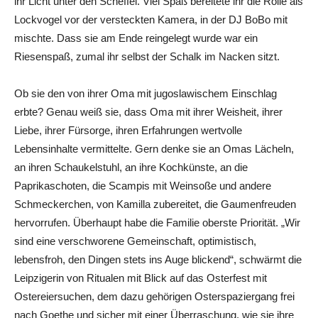
ihr Licht unter den Scheffel. Viel Spaß bereitete ihr die Rolle als
Lockvogel vor der versteckten Kamera, in der DJ BoBo mit
mischte. Dass sie am Ende reingelegt wurde war ein
Riesenspaß, zumal ihr selbst der Schalk im Nacken sitzt.
Ob sie den von ihrer Oma mit jugoslawischem Einschlag
erbte? Genau weiß sie, dass Oma mit ihrer Weisheit, ihrer
Liebe, ihrer Fürsorge, ihren Erfahrungen wertvolle
Lebensinhalte vermittelte. Gern denke sie an Omas Lächeln,
an ihren Schaukelstuhl, an ihre Kochkünste, an die
Paprikaschoten, die Scampis mit Weinsoße und andere
Schmeckerchen, von Kamilla zubereitet, die Gaumenfreuden
hervorrufen. Überhaupt habe die Familie oberste Priorität. „Wir
sind eine verschworene Gemeinschaft, optimistisch,
lebensfroh, den Dingen stets ins Auge blickend“, schwärmt die
Leipzigerin von Ritualen mit Blick auf das Osterfest mit
Ostereiersuchen, dem dazu gehörigen Osterspaziergang frei
nach Goethe und sicher mit einer Überraschung, wie sie ihre